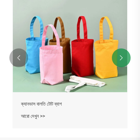


ক্যানভাস বালতি টোট ব্যাগ
আরো দেখুন >>