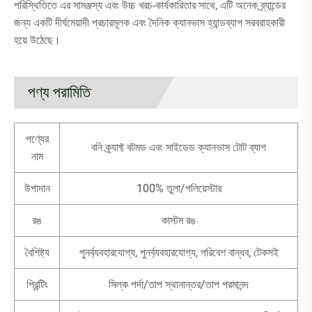
পরিস্থিতিতে এর সামঞ্জস্য এবং উচ্চ খরচ-কার্যকারিতার সাথে, এটি অনেক ব্র্যান্ডের
জন্য একটি দীর্ঘমেয়াদী প্রচারমূলক এবং দৈনিক ক্যানভাস হ্যান্ডব্যাগ সরবরাহকারী
হয়ে উঠেছে।
পণ্য পরামিতি
পণ্যের
বনি ক্র্যাফ্ট বটমড এবং সাইডেড ক্যানভাস টোট ব্যাগ
নাম
উপাদান
100% তুলা/পলিয়েস্টার
রঙ
কাস্টম রঙ
বৈশিষ্ট্য
পুনর্ব্যবহারযোগ্য, পুনর্ব্যবহারযোগ্য, পরিবেশ বান্ধব, টেকসই
প্রিন্টিং
সিল্ক পর্দা/তাপ স্থানান্তর/তাপ পরমানন্দ