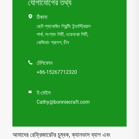
যোগাযোগের তথ্য
ঠিকানা

ছোট প্যাকেজিং প্রিন্টিং ইন্ডাস্ট্রিয়াল
পার্ক, লংগ্যাং সিটি, ওয়েনঝো সিটি,
ঝেজিয়াং প্রদেশ, চীন
টেলিফোন

+86-15267712320
ই-মেইল

Cathy@bonniecraft.com
আমাদের রেফ্রিজারেটর চুম্বক, ক্যানভাস ব্যাগ এবং