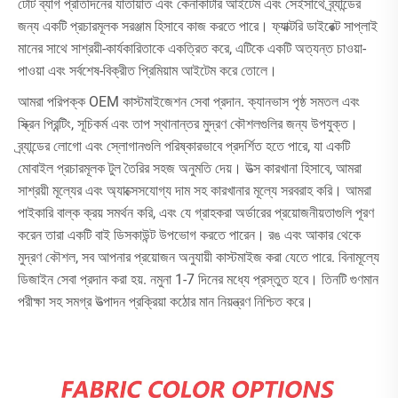
টোট ব্যাগ প্রতিদিনের যাতায়াত এবং কেনাকাটার আইটেম এবং সেইসাথে ব্র্যান্ডের
জন্য একটি প্রচারমূলক সরঞ্জাম হিসাবে কাজ করতে পারে। ফ্যাক্টরি ডাইরেক্ট সাপ্লাই
মানের সাথে সাশ্রয়ী-কার্যকারিতাকে একত্রিত করে, এটিকে একটি অত্যন্ত চাওয়া-
পাওয়া এবং সর্বশেষ-বিক্রীত প্রিমিয়াম আইটেম করে তোলে।
আমরা পরিপক্ক OEM কাস্টমাইজেশন সেবা প্রদান. ক্যানভাস পৃষ্ঠ সমতল এবং
স্ক্রিন প্রিন্টিং, সূচিকর্ম এবং তাপ স্থানান্তর মুদ্রণ কৌশলগুলির জন্য উপযুক্ত।
ব্র্যান্ডের লোগো এবং স্লোগানগুলি পরিষ্কারভাবে প্রদর্শিত হতে পারে, যা একটি
মোবাইল প্রচারমূলক টুল তৈরির সহজ অনুমতি দেয়। উত্স কারখানা হিসাবে, আমরা
সাশ্রয়ী মূল্যের এবং অ্যাক্সেসযোগ্য দাম সহ কারখানার মূল্যে সরবরাহ করি। আমরা
পাইকারি বাল্ক ক্রয় সমর্থন করি, এবং যে গ্রাহকরা অর্ডারের প্রয়োজনীয়তাগুলি পূরণ
করেন তারা একটি বাই ডিসকাউন্ট উপভোগ করতে পারেন। রঙ এবং আকার থেকে
মুদ্রণ কৌশল, সব আপনার প্রয়োজন অনুযায়ী কাস্টমাইজ করা যেতে পারে. বিনামূল্যে
ডিজাইন সেবা প্রদান করা হয়. নমুনা 1-7 দিনের মধ্যে প্রস্তুত হবে। তিনটি গুণমান
পরীক্ষা সহ সমগ্র উত্পাদন প্রক্রিয়া কঠোর মান নিয়ন্ত্রণ নিশ্চিত করে।