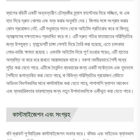
ব্যাগের বডিটি একটি অভ্যন্তরীণ চৌম্বকীয় স্ন্যাপ ফাস্টেনার দিয়ে সজ্জিত, যা এক
হাত দিয়ে দ্রুত খোলার এবং বন্ধ করার অনুমতি দেয়। জিপার সঙ্গে সংগ্রাম করার
কোন প্রয়োজন নেই. এটি শুধুমাত্র পতন থেকে আইটেম প্রতিরোধ করে না কিন্তু
অ্যাক্সেসের দক্ষতাকেও প্রভাবিত করে না। এটি দ্রুত গতির যাতায়াতের পরিস্থিতির
জন্য উপযুক্ত। হ্যান্ডেলটি চাঙ্গা সেলাই দিয়ে তৈরি করা হয়েছে, এতে চমৎকার
লোড-ভারিং ক্ষমতা রয়েছে। এমনকি আইটেম দিয়ে পূর্ণ হওয়ার পরেও, এটি হাতের
অস্বস্তি না করে ধরে রাখতে আরামদায়ক থাকে। নকশা নমনীয়ভাবে শৈলী মধ্যে
সুইচ করা যেতে পারে. এটিকে দৈনন্দিন ব্যবহারের জন্য একটি সর্বোত্তম এবং ন্যূনতম
শৈলীতে রূপান্তরিত করা যেতে পারে, বা বিভিন্ন পরিস্থিতির প্রয়োজন মেটাতে
অভিনব নিদর্শনগুলির সাথে কাস্টমাইজ করা যেতে পারে, পাশাপাশি ফ্যাশন আবেদন
এবং ব্যবহারিকতার ভারসাম্যের জন্য নতুন উপাদানগুলিকে একীভূত করা যেতে পারে।
কাস্টমাইজেশন এবং সংগ্রহ
বনি ক্রাফট পূর্ণমাত্রিক কাস্টমাইজেশন অফার করে। বটমড এবং সাইডেড ক্যানভাস