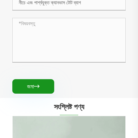
জমা

সংশ্লিষ্ট পণ্য