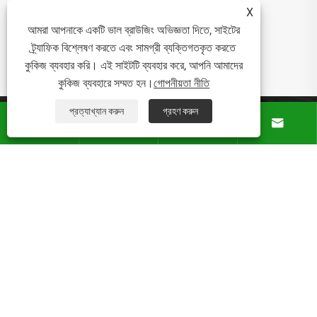
X
আমরা আপনাকে একটি ভাল ব্রাউজিং অভিজ্ঞতা দিতে, সাইটের
ট্র্যাফিক বিশ্লেষণ করতে এবং সামগ্রী ব্যক্তিগতকৃত করতে
কুকিজ ব্যবহার করি। এই সাইটটি ব্যবহার করে, আপনি আমাদের
কুকিজ ব্যবহারে সম্মত হন।
গোপনীয়তা নীতি
প্রত্যাখ্যান করুন
গ্রহণ করুন
আমাদের সম্পর্কে




পণ্য
খবর
যোগাযোগ করুন
কপিরাইট © 2026 বনি কারুশিল্প কারখানা সর্বস্বত্ব সংরক্ষিত।