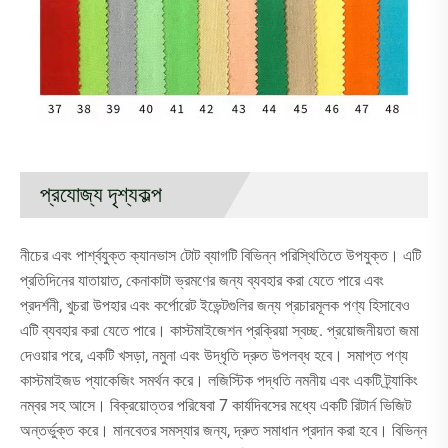
প্রযোজ্য দৃশ্যকল্প
নীচের এবং পার্শ্বযুক্ত ক্যানভাস টোট ব্যাগটি বিভিন্ন পরিস্থিতিতে উপযুক্ত। এটি
প্রতিদিনের যাতায়াত, কেনাকাটা ভ্রমণের জন্য ব্যবহার করা যেতে পারে এবং
প্রদর্শনী, খুচরা উপহার এবং কর্পোরেট ইভেন্টগুলির জন্য প্রচারমূলক পণ্য হিসাবেও
এটি ব্যবহার করা যেতে পারে। কাস্টমাইজেশন প্রক্রিয়া স্বচ্ছ. প্রয়োজনীয়তা জমা
দেওয়ার পরে, একটি খসড়া, নমুনা এবং উদ্ধৃতি দ্রুত উপলব্ধ হবে। সমাপ্ত পণ্য
কাস্টমাইজড প্যাকেজিং সমর্থন করে। লজিস্টিক পদ্ধতি নমনীয় এবং একটি ট্র্যাকিং
নম্বর সহ আসে। বিক্রয়োত্তর পরিষেবা 7 কার্যদিবসের মধ্যে একটি রিটার্ন ভিজিট
অন্তর্ভুক্ত করে। মানবেতর সমস্যার জন্য, দ্রুত সমাধান প্রদান করা হবে। বিভিন্ন