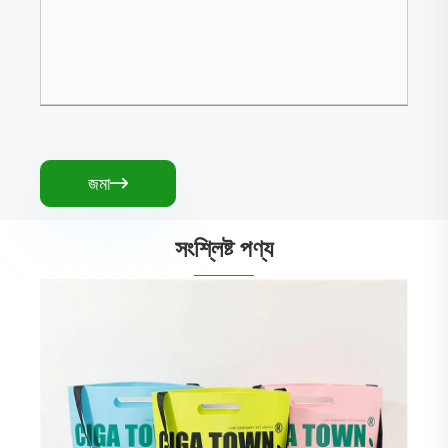
জমা

সংশ্লিষ্ট পণ্য