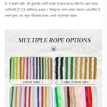
5. ই-কমার্স রেডি: বনি ক্র্যাফ্টের একটি কঠোর 3-স্তর মানের পরিদর্শন, দ্রুত বাল্ক
ডেলিভারি (7-12 কর্মদিবস) রয়েছে। বিনামূল্যে নকশা খসড়া প্রদান! একচেটিয়া ই-
কমার্স মূল্য এবং নমুনা পরিষেবার জন্য এখনই অনুসন্ধান করুন৷