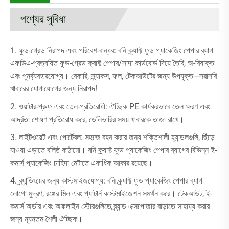
পণ্যের সুবিধা
1. ফুড-গ্রেড নিরাপদ এবং পরিবেশ-বান্ধব: বনি ক্র্যাফ্ট ফুড প্যাকেজিং পেপার ব্যাগ
এফডিএ-প্রত্যয়িত ফুড-গ্রেড ক্রাফ্ট পেপার/সাদা কার্ডবোর্ড দিয়ে তৈরি, অ-বিষাক্ত
এবং পুনর্ব্যবহারযোগ্য। বেকারি, স্ন্যাকস, ফল, টেকআউটের জন্য উপযুক্ত—সরাসরি
খাবারের যোগাযোগের জন্য নিরাপদ!
2. ওয়াটার-প্রুফ এবং তেল-প্রতিরোধী: ঐচ্ছিক PE কার্যকরভাবে তেল ক্ষরণ এবং
আর্দ্রতা শোষণ প্রতিরোধ করে, ডেলিভারির সময় খাবারকে তাজা রাখে।
3. লাইটওয়েট এবং পোর্টেবল: সহজে বহন করার জন্য শক্তিশালী হ্যান্ডলগুলি, ছিঁড়ে
যাওয়া এড়াতে বলিষ্ঠ কাঠামো। বনি ক্র্যাফ্ট ফুড প্যাকেজিং পেপার ব্যাগের বিভিন্ন ই-
কমার্স প্যাকেজিং চাহিদা মেটাতে একাধিক আকার রয়েছে।
4. ব্র্যান্ডিংয়ের জন্য কাস্টমাইজযোগ্য: বনি ক্র্যাফ্ট ফুড প্যাকেজিং পেপার ব্যাগ
লোগো মুদ্রণ, রঙের মিল এবং প্যাটার্ন কাস্টমাইজেশন সমর্থন করে। টেকআউট, ই-
কমার্স অর্ডার এবং অফলাইন স্টোরগুলিতে ব্র্যান্ড এক্সপোজার বাড়াতে সাহায্য করার
জন্য ন্যূনতম শৈলী ঐচ্ছিক।