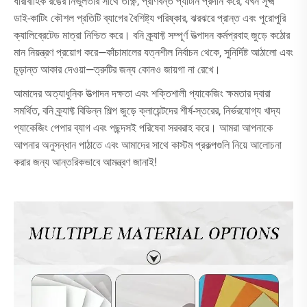
ধারাবাহিক রঙের নির্ভুলতার সাথে তীক্ষ্ণ, প্রাণবন্ত প্যাটার্ন প্রদান করে, যখন সূক্ষ্ম
ডাই-কাটিং কৌশল প্রতিটি ব্যাগের বৈশিষ্ট্য পরিষ্কার, ঝরঝরে প্রান্ত এবং পুরোপুরি
ক্যালিব্রেটেড মাত্রা নিশ্চিত করে। বনি ক্র্যাফ্ট সম্পূর্ণ উত্পাদন কর্মপ্রবাহ জুড়ে কঠোর
মান নিয়ন্ত্রণ প্রয়োগ করে—কাঁচামালের যত্নশীল নির্বাচন থেকে, সুনির্দিষ্ট আঠালো এবং
চূড়ান্ত আকার দেওয়া—ত্রুটির জন্য কোনও জায়গা না রেখে।
আমাদের অত্যাধুনিক উত্পাদন দক্ষতা এবং শক্তিশালী প্যাকেজিং ক্ষমতার দ্বারা
সমর্থিত, বনি ক্র্যাফ্ট বিভিন্ন শিল্প জুড়ে ক্লায়েন্টদের শীর্ষ-স্তরের, নির্ভরযোগ্য খাদ্য
প্যাকেজিং পেপার ব্যাগ এবং পছন্দসই পরিষেবা সরবরাহ করে। আমরা আপনাকে
আপনার অনুসন্ধান পাঠাতে এবং আমাদের সাথে কাস্টম প্রকল্পগুলি নিয়ে আলোচনা
করার জন্য আন্তরিকভাবে আমন্ত্রণ জানাই!