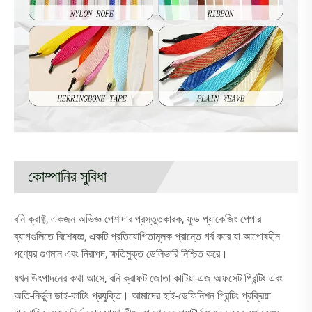
কোম্পানির সুবিধা
বনি ক্রাফ্ট, একজন অভিজ্ঞ পেশাদার প্রস্তুতকারক, ফুড প্যাকেজিং পেপার
ব্যাগগুলিতে বিশেষজ্ঞ, একটি প্রতিযোগিতামূলক প্রান্তে গর্ব করে যা আপোষহীন
পণ্যের গুণমান এবং নিরাপদ, ক্ষতিমুক্ত ডেলিভারি নিশ্চিত করে।
যখন উৎপাদনের কথা আসে, বনি ক্রাফট জোতা কাটিয়া-এজ অফসেট প্রিন্টিং এবং
অতি-নির্ভুল ডাই-কাটিং প্রযুক্তি। আমাদের হাই-ডেফিনিশন প্রিন্টিং প্রক্রিয়া