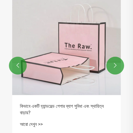


কেন মেটাল রেফ্রিজারেটর চুম্বক দৈনন্দিন ব্যবহার এবং ব্র্যান্ড
প্রচারের জন্য গুরুত্বপূর্ণ?
আরো দেখুন >>