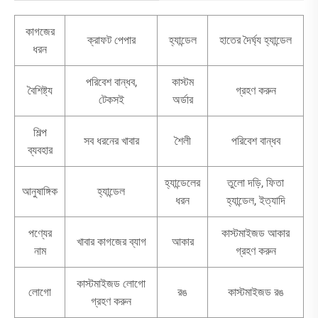
কাগজের
ক্রাফট পেপার
হ্যান্ডেল
হাতের দৈর্ঘ্য হ্যান্ডেল
ধরন
পরিবেশ বান্ধব,
কাস্টম
বৈশিষ্ট্য
গ্রহণ করুন
টেকসই
অর্ডার
শিল্প
সব ধরনের খাবার
শৈলী
পরিবেশ বান্ধব
ব্যবহার
হ্যান্ডেলের
তুলো দড়ি, ফিতা
আনুষাঙ্গিক
হ্যান্ডেল
ধরন
হ্যান্ডেল, ইত্যাদি
পণ্যের
কাস্টমাইজড আকার
খাবার কাগজের ব্যাগ
আকার
নাম
গ্রহণ করুন
কাস্টমাইজড লোগো
লোগো
রঙ
কাস্টমাইজড রঙ
গ্রহণ করুন