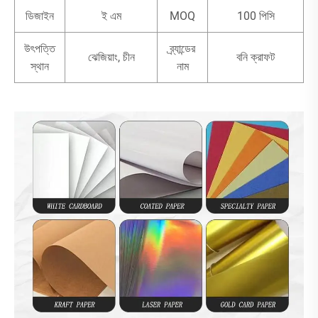
ডিজাইন
ই এম
MOQ
100 পিসি
উৎপত্তি
ব্র্যান্ডের
ঝেজিয়াং, চীন
বনি ক্রাফট
স্থান
নাম