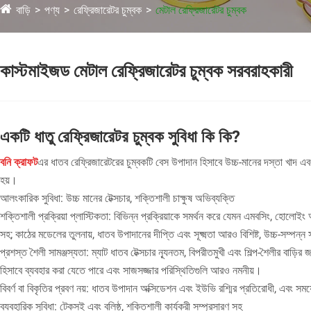
বাড়ি
পণ্য
রেফ্রিজারেটর চুম্বক
মেটাল রেফ্রিজারেটর চুম্বক
কাস্টমাইজড মেটাল রেফ্রিজারেটর চুম্বক সরবরাহকারী
একটি ধাতু রেফ্রিজারেটর চুম্বক সুবিধা কি কি?
বনি ক্রাফট
এর ধাতব রেফ্রিজারেটরের চুম্বকটি বেস উপাদান হিসাবে উচ্চ-মানের দস্তা খাদ এবং অ্
হয়।
আলংকারিক সুবিধা: উচ্চ মানের টেক্সচার, শক্তিশালী চাক্ষুষ অভিব্যক্তি
শক্তিশালী প্রক্রিয়া প্লাস্টিকতা: বিভিন্ন প্রক্রিয়াকে সমর্থন করে যেমন এমবসিং, হোলোইং আউ
সহ; কাঠের মডেলের তুলনায়, ধাতব উপাদানের দীপ্তি এবং সূক্ষ্মতা আরও বিশিষ্ট, উচ্চ-সম্পন্ন
প্রশস্ত শৈলী সামঞ্জস্যতা: ম্যাট ধাতব টেক্সচার ন্যূনতম, বিপরীতমুখী এবং শিল্প-শৈলীর ব
হিসাবে ব্যবহার করা যেতে পারে এবং সাজসজ্জার পরিস্থিতিগুলি আরও নমনীয়।
বিবর্ণ বা বিকৃতির প্রবণ নয়: ধাতব উপাদান অক্সিডেশন এবং ইউভি রশ্মির প্রতিরোধী, এবং 
ব্যবহারিক সুবিধা: টেকসই এবং বলিষ্ঠ, শক্তিশালী কার্যকরী সম্প্রসারণ সহ