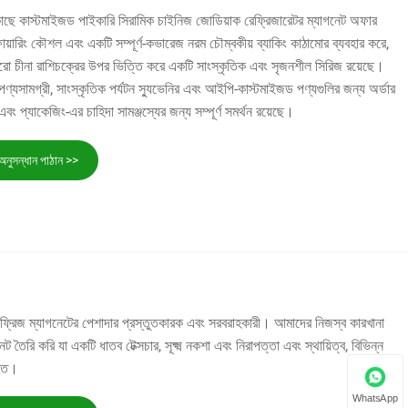
াদের কাছে কাস্টমাইজড পাইকারি সিরামিক চাইনিজ জোডিয়াক রেফ্রিজারেটর ম্যাগনেট অফার
ায়ারিং কৌশল এবং একটি সম্পূর্ণ-কভারেজ নরম চৌম্বকীয় ব্যাকিং কাঠামোর ব্যবহার করে,
ারো চীনা রাশিচক্রের উপর ভিত্তি করে একটি সাংস্কৃতিক এবং সৃজনশীল সিরিজ রয়েছে।
পণ্যসামগ্রী, সাংস্কৃতিক পর্যটন স্যুভেনির এবং আইপি-কাস্টমাইজড পণ্যগুলির জন্য অর্ডার
বং প্যাকেজিং-এর চাহিদা সামঞ্জস্যের জন্য সম্পূর্ণ সমর্থন রয়েছে।
অনুসন্ধান পাঠান >>
 ফ্রিজ ম্যাগনেটের পেশাদার প্রস্তুতকারক এবং সরবরাহকারী। আমাদের নিজস্ব কারখানা
তৈরি করি যা একটি ধাতব টেক্সচার, সূক্ষ্ম নকশা এবং নিরাপত্তা এবং স্থায়িত্ব, বিভিন্ন
ক্ত।
WhatsApp