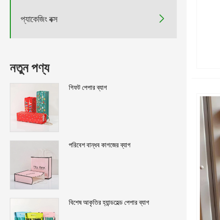

প্যাকেজিং বক্স
নতুন পণ্য
গিফট পেপার ব্যাগ
পরিবেশ বান্ধব কাগজের ব্যাগ
বিশেষ আকৃতির হ্যান্ডহেল্ড পেপার ব্যাগ