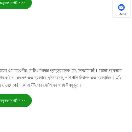
অনুসন্ধান পাঠান >>
E-Mail
বক বোতল ওপেনারগুলির একটি পেশাদার প্রস্তুতকারক এবং সরবরাহকারী। আমরা আপনাকে
 করি যা টেকসই এবং ব্যবহারে সুবিধাজনক, পাশাপাশি নিরাপদ এবং ব্যবহারিক। এটি
, বার, রেস্তোরাঁ এবং আউটডোর সেটিংসের জন্য উপযুক্ত।
অনুসন্ধান পাঠান >>