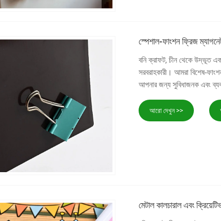
স্পেশাল-ফাংশন ফ্রিজ ম্যাগনে
বনি ক্রাফট, চীন থেকে উদ্ভূত এক
সরবরাহকারী। আমরা বিশেষ-ফাংশন রে
আপনার জন্য সুবিধাজনক এবং ব্য
আরো দেখুন >>
মেটাল কালচারাল এবং ক্রিয়েটি