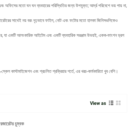
াড়ি এবং অফিসের মতো ঘন ঘন ব্যবহারের পরিস্থিতির জন্য উপযুক্ত; আর্দ্র পরিবেশে ভয় পায় না,
রিজারেটরের সাথেই নয় বরং দৃঢ়ভাবে ফাইল, নোট এবং ফটোর মতো হালকা জিনিসগুলিকেও
 পারে, যা একটি আলংকারিক আইটেম এবং একটি ব্যবহারিক সরঞ্জাম উভয়ই, একক-ফাংশন ড্রপ
ৎ-স্কেল কাস্টমাইজেশন এবং প্রচলিত প্রক্রিয়ার শর্তে, এর খরচ-কার্যকারিতা খুব বেশি।
View as
রিজারেটর চুম্বক