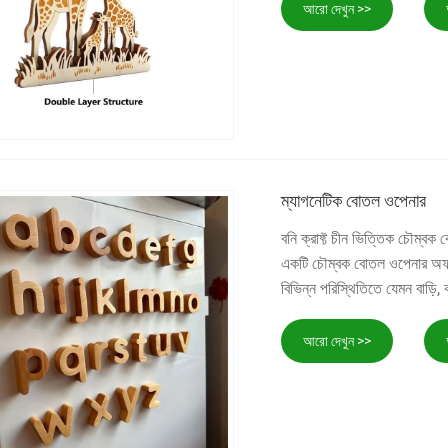
আরো দেখুন >>
ম্যাগনেটিক বোতল ওপেনার
বনি ক্রাফ্ট চীন ভিত্তিক চৌম্
একটি চৌম্বক বোতল ওপেনার অফার
বিভিন্ন পরিস্থিতিতে যেমন বাড়ি
আরো দেখুন >>