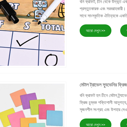
বনি ক্রাফট, চীন থেকে উদ্ভূত একট
প্রস্তুতকারক এবং সরবরাহকারী। এ
সাথে সাংস্কৃতিক ঐতিহ্যকে একত
আরো দেখুন >>
মেটাল ট্রাভেল স্যুভেনির ফ্রি
বনি ক্রাফট হল চীনে মেটাল ট্র্য
ফ্রিজ চুম্বক শক্তিশালী আনুগত্য, স
সৃজনশীল সংগ্রহ এবং উপহার দেওয
আরো দেখুন >>