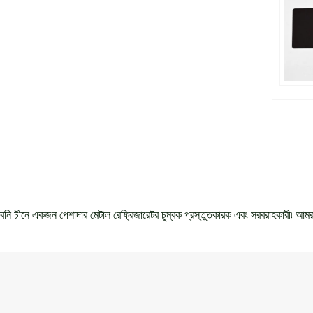
বনি চীনে একজন পেশাদার মেটাল রেফ্রিজারেটর চুম্বক প্রস্তুতকারক এবং সরবরাহকারী৷ আম