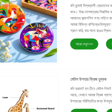
বনি ক্র্যাফ্ট বিশ্বব্যাপী ক্রেত
করে। উচ্চ-তাপমাত্রার সিরামিক ফ
আমাদের ফ্ল্যাগশিপ পণ্য লাইনে ব
আমরা বিভিন্ন রাশিচক্র-থিমযুক্ত 
গ্রহণ করি, যার সাথে রঙের স্কিম এ
আরো দেখুন >>
মেটাল উপহার ফ্রিজ চুম্বক
বনি ক্রাফট হল চীনে মেটাল গিফট
আছে, যেখানে আমরা ফ্রিজ ম্যাগনেট 
উপহারের পরিস্থিতির জন্য উপযু