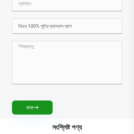
জমা

সংশ্লিষ্ট পণ্য