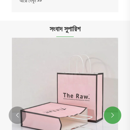
আরো দেখুন >>
সংবাদ সুপারিশ

