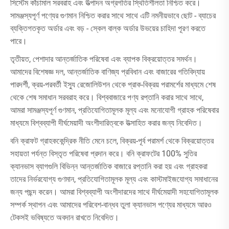
সিস্টেম কাঁচামাল সরবরাহ এবং উত্পাদন অগ্রগতির স্থিতিশীলতা নিশ্চিত করে।
সামঞ্জস্যপূর্ণ পণ্যের গুণমান নিশ্চিত করার সাথে সাথে এটি নমনীয়ভাবে ছোট - ব্যাচের
ব্যক্তিগতকৃত অর্ডার এবং বড় - স্কেল বাল্ক অর্ডার উভয়ের চাহিদা পূরণ করতে
পারে।
তৃতীয়ত, পেশাদার আন্তর্জাতিক পরিষেবা এবং ব্যাপক বিক্রয়োত্তর সমর্থন।
আমাদের বিশেষজ্ঞ দল, আন্তর্জাতিক বাণিজ্য প্রবিধান এবং বাজারের গতিবিদ্যায়
পারদর্শী, ক্রয়-পরবর্তী ইস্যু রেজোলিউশন থেকে প্রাক-বিক্রয় পরামর্শের মাধ্যমে শেষ
থেকে শেষ সমাধান সরবরাহ করে। বিশ্ববাজারে পণ্য রপ্তানি করার সাথে সাথে,
আমরা সামঞ্জস্যপূর্ণ গুণমান, প্রতিযোগিতামূলক মূল্য এবং মনোযোগী গ্রাহক পরিষেবার
মাধ্যমে বিশ্বব্যাপী দীর্ঘমেয়াদী অংশীদারিত্বকে উত্সাহিত করার জন্য নিবেদিত।
বনি ক্রাফট গ্রাহককেন্দ্রিক নীতি মেনে চলে, বিক্রয়-পূর্ব পরামর্শ থেকে বিক্রয়োত্তর
সহায়তা পর্যন্ত বিস্তৃত পরিষেবা প্রদান করে। বনি ক্রাফটের 100% সুতির
ক্যানভাস ব্যাগগুলি বিভিন্ন আন্তর্জাতিক বাজারে রপ্তানি করা হয় এবং গ্রাহকরা
তাদের নির্ভরযোগ্য গুণমান, প্রতিযোগিতামূলক মূল্য এবং কাস্টমাইজযোগ্য সমাধানের
জন্য পছন্দ করেন। আমরা বিশ্বব্যাপী অংশীদারদের সাথে দীর্ঘমেয়াদী সহযোগিতামূলক
সম্পর্ক স্থাপন এবং আমাদের পরিবেশ-বান্ধব তুলা ক্যানভাস পণ্যের মাধ্যমে আরও
টেকসই ভবিষ্যতে অবদান রাখতে নিবেদিত।