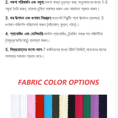
2. নকশা পরিমার্জন এবং নমুনা:
নকশা খসড়া চূড়ান্ত করা; অনুমোদনের জন্য 1-3
নমুনা তৈরি করুন, তারপর চুক্তি স্বাক্ষর করুন এবং আমানত প্রদান করুন।
3. ভর উত্পাদন এবং গুণমান নিয়ন্ত্রণ:
অফসেট প্রিন্টিং সঙ্গে উত্পাদন ব্যবস্থা; 3
গুণমান পরিদর্শন পরিচালনা করুন (কাঁচামাল, মুদ্রণ, গঠন)।
4. প্যাকেজিং এবং ডেলিভারি:
কাস্টম প্যাকেজিং, ট্র্যাকিং নম্বর সহ লজিস্টিক
(সমুদ্র/জমি/বায়ু) ব্যবস্থা করুন।
5. বিক্রয়োত্তর ফলো-আপ:
7 কর্মদিবসের মধ্যে রিটার্ন ভিজিট; মানবেতর মানের
সমস্যার সমাধান প্রদান করে।