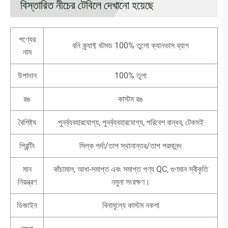
বিস্তারিত নীচের টেবিলে দেখানো হয়েছে
পণ্যের
বনি ক্র্যাফ্ট বটমড 100% তুলো ক্যানভাস ব্যাগ
নাম
উপাদান
100% তুলা
রঙ
কাস্টম রঙ
বৈশিষ্ট্য
পুনর্ব্যবহারযোগ্য, পুনর্ব্যবহারযোগ্য, পরিবেশ বান্ধব, টেকসই
প্রিন্টিং
সিল্ক পর্দা/তাপ স্থানান্তর/তাপ পরমানন্দ
মান
কাঁচামাল, আধা-সমাপ্ত এবং সমাপ্ত পণ্য QC, গুণমান স্বীকৃতি
নিয়ন্ত্রণ
নমুনা সংরক্ষণ।
ডিজাইন
বিনামূল্যে কাস্টম নকশা