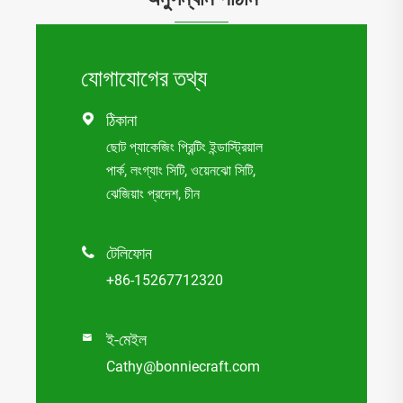
যোগাযোগের তথ্য
ঠিকানা

ছোট প্যাকেজিং প্রিন্টিং ইন্ডাস্ট্রিয়াল
পার্ক, লংগ্যাং সিটি, ওয়েনঝো সিটি,
ঝেজিয়াং প্রদেশ, চীন
টেলিফোন

+86-15267712320
ই-মেইল

Cathy@bonniecraft.com